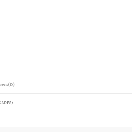
iews
(0)
DADES)