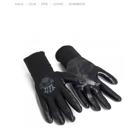
Início
LOJA
EPIS
LUVAS
GUANB010