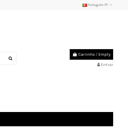
Português PT
Carrinho
/
Empty
Entrar