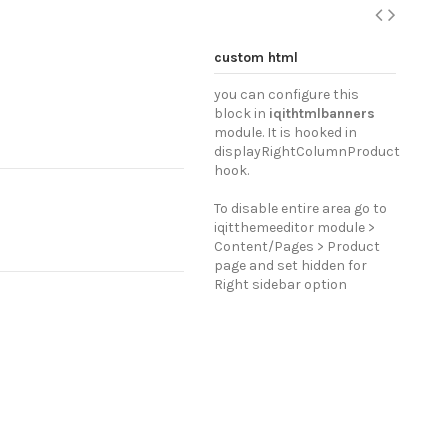
custom html
you can configure this
block in
iqithtmlbanners
module. It is hooked in
displayRightColumnProduct
hook.
To disable entire area go to
iqitthemeeditor module >
Content/Pages > Product
page and set hidden for
Right sidebar option