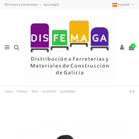
Términos y condiciones
Aviso legal
Español
0
Inicio
TIENDA
EPIS
GUANTES
GUANB010