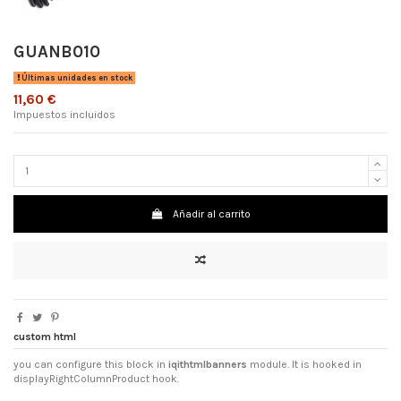
GUANB010
Últimas unidades en stock
11,60 €
Impuestos incluidos
Añadir al carrito
custom html
you can configure this block in
iqithtmlbanners
module. It is hooked in
displayRightColumnProduct hook.