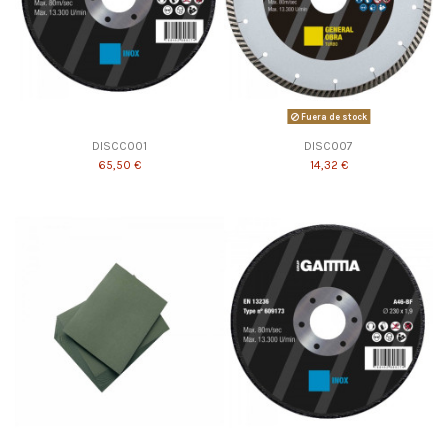
Fuera de stock
DISCC001
DISC007
65,50 €
14,32 €