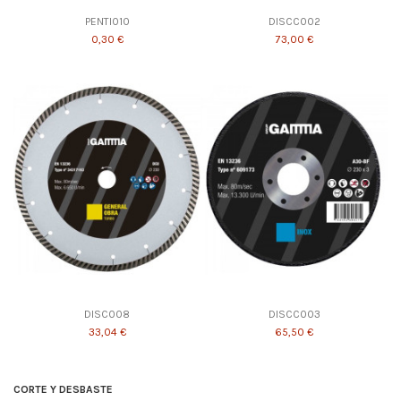
PENTI010
DISCC002
0,30 €
73,00 €
DISC008
DISCC003
33,04 €
65,50 €
CORTE Y DESBASTE