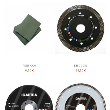
PENTI009
DISCC012
0,30 €
65,50 €