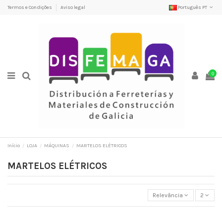
Termos e Condições
Aviso legal
Português PT
0
Início
LOJA
MÁQUINAS
MARTELOS ELÉTRICOS
MARTELOS ELÉTRICOS
Relevância
2