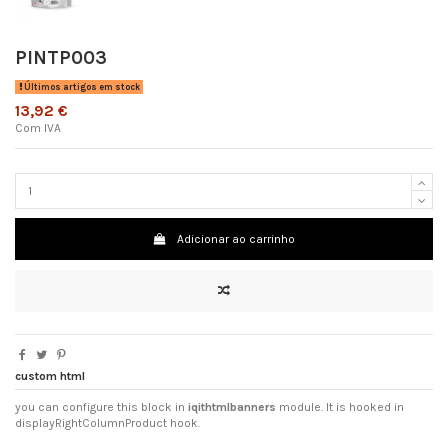
PINTP003
Últimos artigos em stock
13,92 €
Com IVA
Adicionar ao carrinho
custom html
you can configure this block in
iqithtmlbanners
module. It is hooked in
displayRightColumnProduct hook.