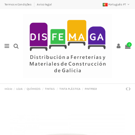
Termos e Condições
Aviso legal
Português PT
0
Início
LOJA
QUÍMICOS
TINTAS
TINTA PLÁSTICA
PINTP003